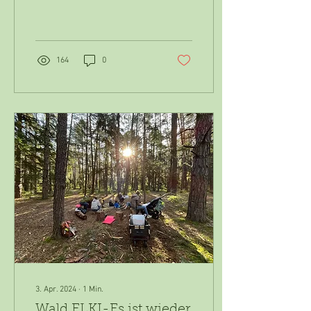
Familien an, welche ins
Bouldern reinschnuppern
möchten. Es...
164
0
3. Apr. 2024
∙
1
Min.
Wald ELKI-Es ist wieder