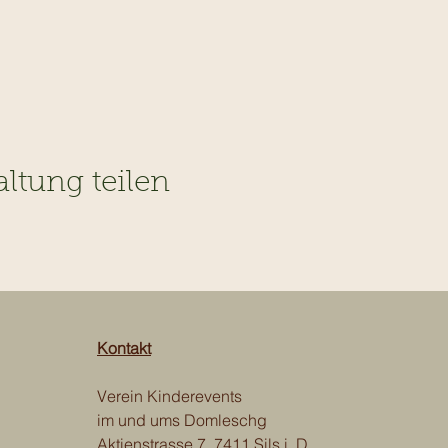
altung teilen
Kontakt
Verein Kinderevents
im und ums Domleschg
Aktienstrasse 7, 7411 Sils i. D.