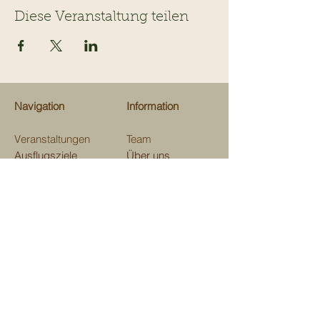
Diese Veranstaltung teilen
Navigation
Information
Veranstaltungen
Team
Ausflugsziele
Über uns
Gastrotips
Über Kinderevents
Fachgeschäfte
Medien
Beratungen
Unterstützen
Map
Kontakt
Verein Kinderevents
im und ums Domleschg
Aktienstrasse 7, 7411 Sils i. D.