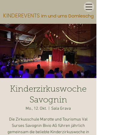
KINDEREVENTS
im und ums Domleschg
Kinderzirkuswoche
Savognin
Mo., 12. Okt.
  |  
Sala Grava
Die Zirkusschule Marotte und Tourismus Val
Surses Savognin Bivio AG führen jährlich
gemeinsam die beliebte Kinderzirkuswoche in