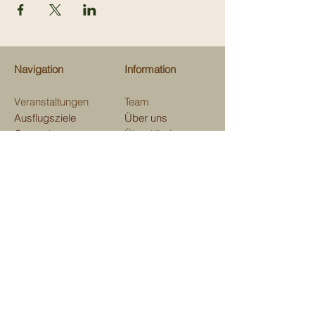
Navigation
Information
Veranstaltungen
Team
Ausflugsziele
Über uns
Gastrotips
Über Kinderevents
Fachgeschäfte
Medien
Beratungen
Unterstützen
Map
Kontakt
Verein Kinderevents
im und ums Domleschg
Aktienstrasse 7, 7411 Sils i. D.
E-mail:
kindereventsgr@gmail.com
Telefon
079 129 41 53