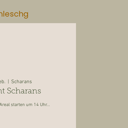
mleschg
eb.
  |  
Scharans
t Scharans
real starten um 14 Uhr...