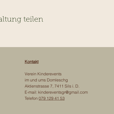
altung teilen
Kontakt
Verein Kinderevents
im und ums Domleschg
Aktienstrasse 7, 7411 Sils i. D.
E-mail:
kindereventsgr@gmail.com
Telefon
079 129 41 53