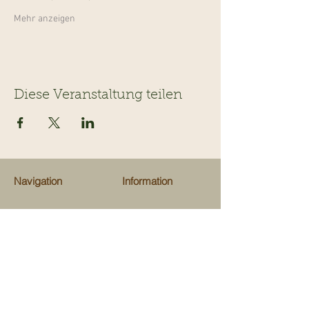
Mehr anzeigen
Diese Veranstaltung teilen
Navigation
Information
Veranstaltungen
Team
Ausflugsziele
Über uns
Gastrotips
Über Kinderevents
Fachgeschäfte
Medien
Beratungen
Unterstützen
Map