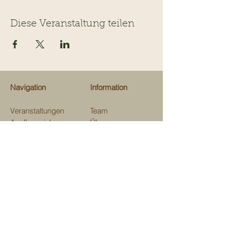
Diese Veranstaltung teilen
Navigation
Information
Veranstaltungen
Team
Ausflugsziele
Über uns
Gastrotips
Über Kinderevents
Fachgeschäfte
Medien
Beratungen
Unterstützen
Map
Kontakt
Verein Kinderevents
im und ums Domleschg