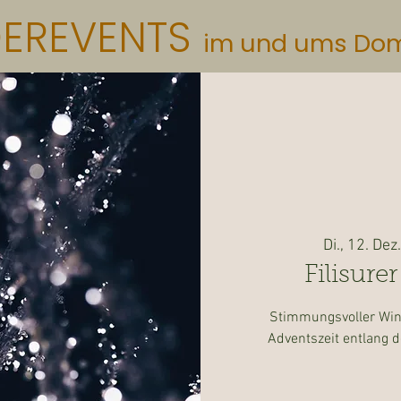
DEREVENTS
im und ums Do
Di., 12. Dez.
Filisure
Stimmungsvoller Win
Adventszeit entlang de