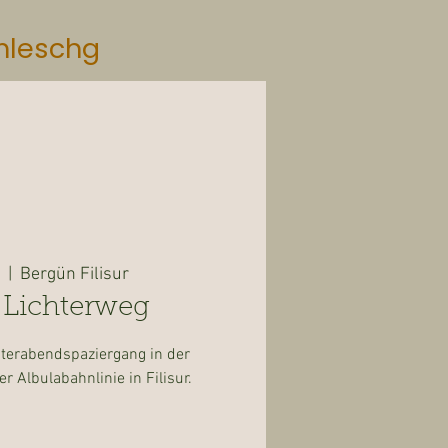
mleschg
  |  
Bergün Filisur
r Lichterweg
terabendspaziergang in der
r Albulabahnlinie in Filisur.