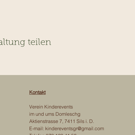
altung teilen
Kontakt
Verein Kinderevents
im und ums Domleschg
Aktienstrasse 7, 7411 Sils i. D.
E-mail:
kindereventsgr@gmail.com