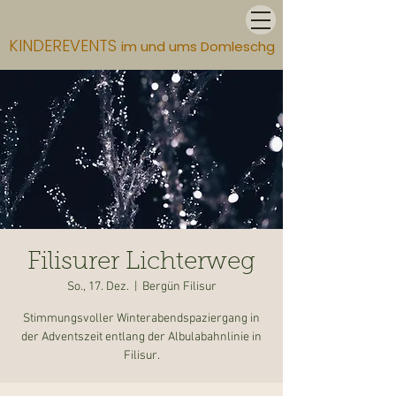
KINDEREVENTS
im und ums Domleschg
Filisurer Lichterweg
So., 17. Dez.
  |  
Bergün Filisur
Stimmungsvoller Winterabendspaziergang in
der Adventszeit entlang der Albulabahnlinie in
Filisur.