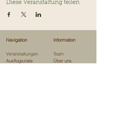
Diese Veranstaltung teilen
Navigation
Information
Veranstaltungen
Team
Ausflugsziele
Über uns
Gastrotips
Über Kinderevents
Fachgeschäfte
Medien
Beratungen
Unterstützen
Map
Kontakt
Verein Kinderevents
im und ums Domleschg
Aktienstrasse 7, 7411 Sils i. D.