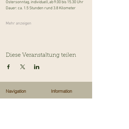
Ostersonntag, individuell, ab 9.00 bis 15.30 Uhr
Dauer: ca. 1.5 Stunden rund 3.8 Kilometer 
Mehr anzeigen
Diese Veranstaltung teilen
Navigation
Information
Veranstaltungen
Team
Ausflugsziele
Über uns
Gastrotips
Über Kinderevents
Fachgeschäfte
Medien