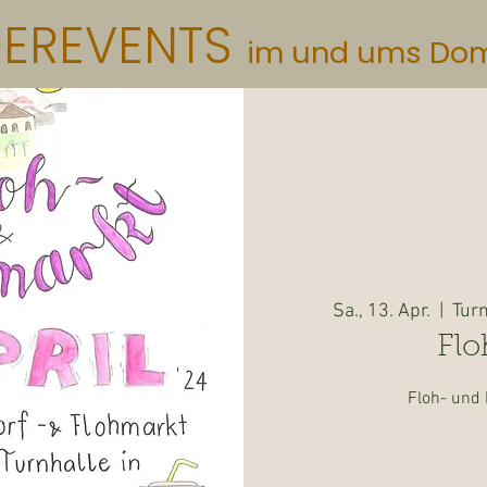
DEREVENTS
im und ums Do
Sa., 13. Apr.
  |  
Turn
Flo
Floh- und 