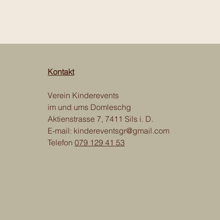
Kontakt
Verein Kinderevents
im und ums Domleschg
Aktienstrasse 7, 7411 Sils i. D.
E-mail:
kindereventsgr@gmail.com
Telefon
079 129 41 53