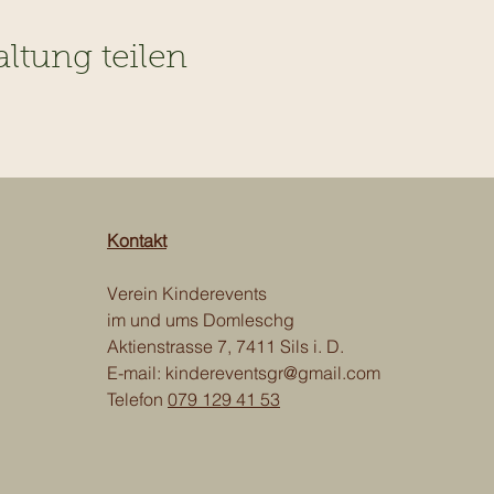
altung teilen
Kontakt
Verein Kinderevents
im und ums Domleschg
Aktienstrasse 7, 7411 Sils i. D.
E-mail:
kindereventsgr@gmail.com
Telefon
079 129 41 53