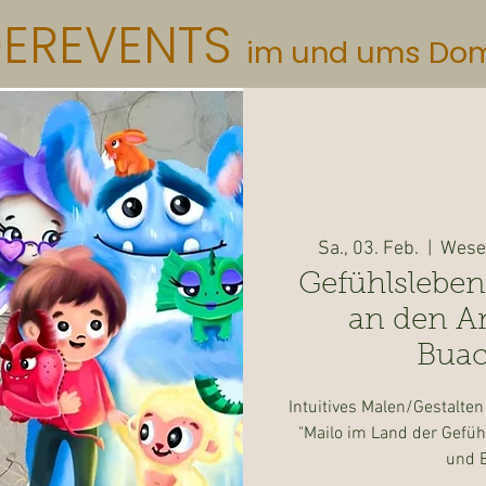
DEREVENTS
im und ums Do
Sa., 03. Feb.
  |  
Wesen
Gefühlsleben
an den An
Buac
Intuitives Malen/Gestalte
"Mailo im Land der Gefüh
und 