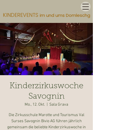
KINDEREVENTS
im und ums Domleschg
Kinderzirkuswoche
Savognin
Mo., 12. Okt.
  |  
Sala Grava
Die Zirkusschule Marotte und Tourismus Val
Surses Savognin Bivio AG führen jährlich
gemeinsam die beliebte Kinderzirkuswoche in