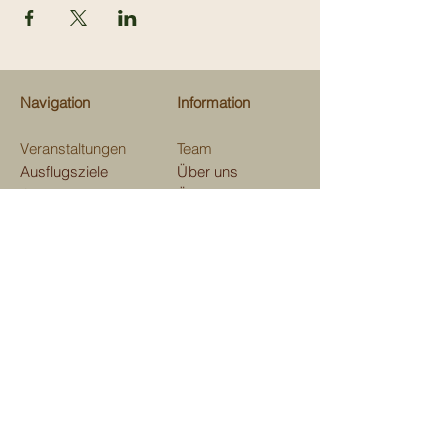
Navigation
Information
Veranstaltungen
Team
Ausflugsziele
Über uns
Gastrotips
Über Kinderevents
Fachgeschäfte
Medien
Beratungen
Unterstützen
Map
Kontakt
Verein Kinderevents
im und ums Domleschg
Aktienstrasse 7, 7411 Sils i. D.
E-mail:
kindereventsgr@gmail.com
Telefon
079 129 41 53