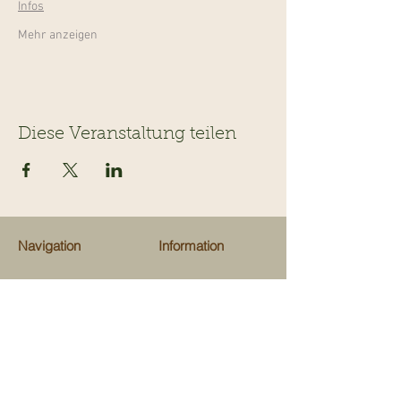
Infos
Mehr anzeigen
Diese Veranstaltung teilen
Navigation
Information
Veranstaltungen
Team
Ausflugsziele
Über uns
Gastrotips
Über Kinderevents
Fachgeschäfte
Medien
Beratungen
Unterstützen
Map