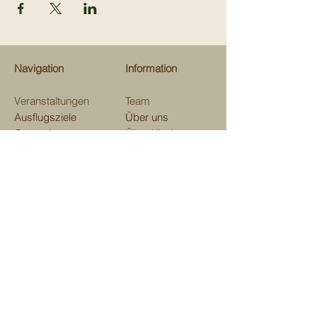
Navigation
Information
Veranstaltungen
Team
Ausflugsziele
Über uns
Gastrotips
Über Kinderevents
Fachgeschäfte
Medien
Beratungen
Unterstützen
Map
Kontakt
Verein Kinderevents
im und ums Domleschg
Aktienstrasse 7, 7411 Sils i. D.
E-mail:
kindereventsgr@gmail.com
Telefon
079 129 41 53