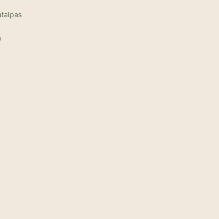
s
talpas
a