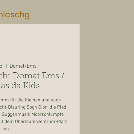
mleschg
b.
  |  
Domat/Ems
cht Domat Ems /
as da Kids
amm für die Kleinen und auch
ht-Blauring Sogn Gion, die Pfadi
e Guggenmusik Moorschlümpfe
uf dem Oberstufenzentrum-Platz
ein.