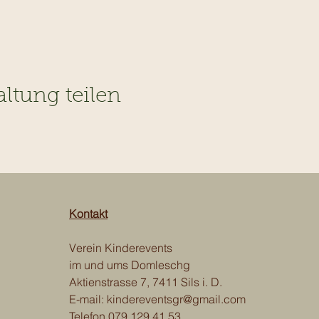
altung teilen
Kontakt
Verein Kinderevents
im und ums Domleschg
Aktienstrasse 7, 7411 Sils i. D.
E-mail:
kindereventsgr@gmail.com
Telefon
079 129 41 53