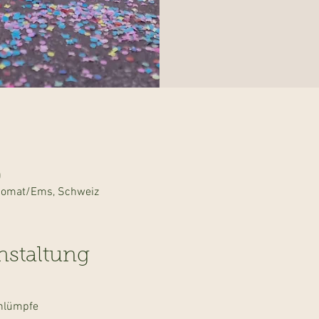
0
 Domat/Ems, Schweiz
nstaltung
hlümpfe