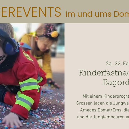
DEREVENTS
im und ums Do
Sa., 22. Fe
Kinderfastna
Bagord
Mit einem Kinderprogr
Grossen laden die Jungwac
Amedes Domat/Ems, di
und die Jungtambouren a