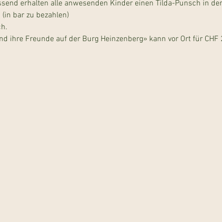
ssend erhalten alle anwesenden Kinder einen Tilda-Punsch in de
(in bar zu bezahlen)
ch.
nd ihre Freunde auf der Burg Heinzenberg» kann vor Ort für CH