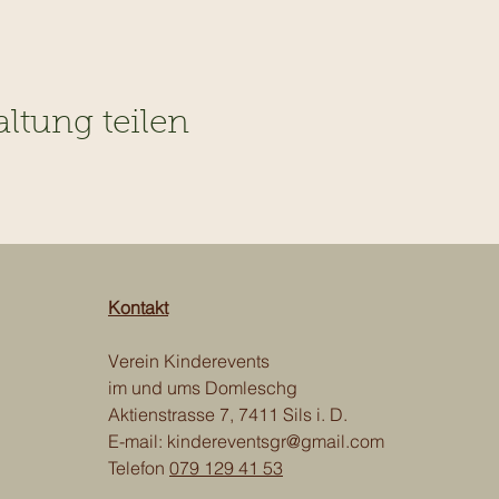
altung teilen
Kontakt
Verein Kinderevents
im und ums Domleschg
Aktienstrasse 7, 7411 Sils i. D.
E-mail:
kindereventsgr@gmail.com
Telefon
079 129 41 53