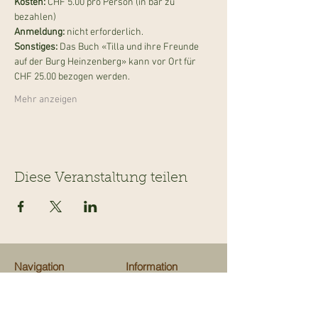
Kosten: 
CHF 5.00 pro Person (in bar zu 
bezahlen)
Anmeldung:
 nicht erforderlich.
Sonstiges: 
Das Buch «Tilla und ihre Freunde 
auf der Burg Heinzenberg» kann vor Ort für 
CHF 25.00 bezogen werden.
Mehr anzeigen
Diese Veranstaltung teilen
Navigation
Information
Veranstaltungen
Team
Ausflugsziele
Über uns