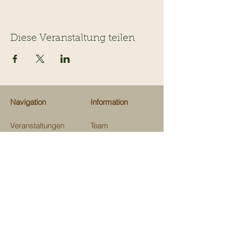
Diese Veranstaltung teilen
Navigation
Information
Veranstaltungen
Team
Ausflugsziele
Über uns
Gastrotips
Über Kinderevents
Fachgeschäfte
Medien
Beratungen
Unterstützen
Map
Kontakt