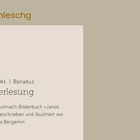
mleschg
Okt.
  |  
Bonaduz
erlesung
Mutmach-Bilderbuch «Janos
Geschrieben und illustriert von
na Bergamin