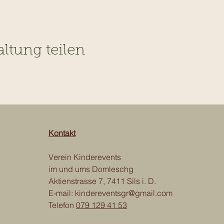
altung teilen
Kontakt
Verein Kinderevents
im und ums Domleschg
Aktienstrasse 7, 7411 Sils i. D.
E-mail:
kindereventsgr@gmail.com
Telefon
079 129 41 53