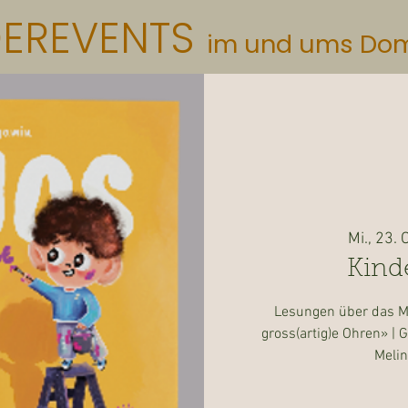
DEREVENTS
im und ums Do
Mi., 23. 
Kind
Lesungen über das 
gross(artig)e Ohren» | 
Meli