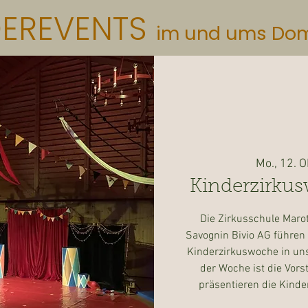
DEREVENTS
im und ums Do
Mo., 12. O
Kinderzirku
Die Zirkusschule Maro
Savognin Bivio AG führen 
Kinderzirkuswoche in un
der Woche ist die Vors
präsentieren die Kinde