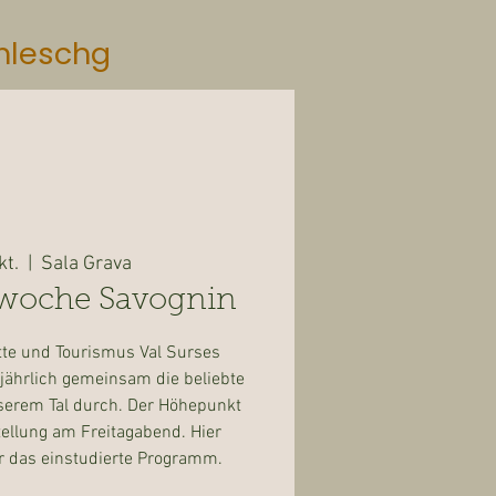
mleschg
kt.
  |  
Sala Grava
swoche Savognin
tte und Tourismus Val Surses
jährlich gemeinsam die beliebte
serem Tal durch. Der Höhepunkt
tellung am Freitagabend. Hier
r das einstudierte Programm.