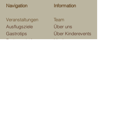
Navigation
Information
Veranstaltungen
Team
Ausflugsziele
Über uns
Gastrotips
Über Kinderevents
Fachgeschäfte
Medien
Beratungen
Unterstützen
Map
Kontakt
Verein Kinderevents
im und ums Domleschg
Aktienstrasse 7, 7411 Sils i. D.
E-mail:
kindereventsgr@gmail.com
Telefon
079 129 41 53
Teilen