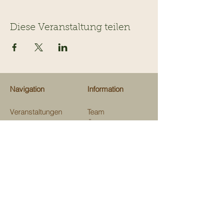
Diese Veranstaltung teilen
Navigation
Information
Veranstaltungen
Team
Ausflugsziele
Über uns
Gastrotips
Über Kinderevents
Fachgeschäfte
Medien
Beratungen
Unterstützen
Map
Kontakt
Verein Kinderevents