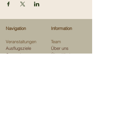
Navigation
Information
Veranstaltungen
Team
Ausflugsziele
Über uns
Gastrotips
Über Kinderevents
Fachgeschäfte
Medien
Beratungen
Unterstützen
Map
Kontakt
Verein Kinderevents
im und ums Domleschg
Aktienstrasse 7, 7411 Sils i. D.
E-mail:
kindereventsgr@gmail.com
Telefon
079 129 41 53