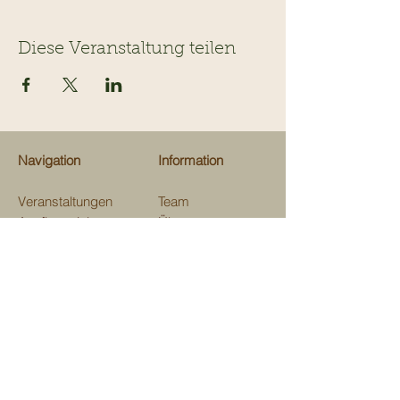
Diese Veranstaltung teilen
Navigation
Information
Veranstaltungen
Team
Ausflugsziele
Über uns
Gastrotips
Über Kinderevents
Fachgeschäfte
Medien
Beratungen
Unterstützen
Map
Kontakt
Verein Kinderevents