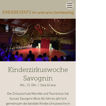
KINDEREVENTS
im und ums Domleschg
Kinderzirkuswoche
Savognin
Mo., 12. Okt.
  |  
Sala Grava
Die Zirkusschule Marotte und Tourismus Val
Surses Savognin Bivio AG führen jährlich
gemeinsam die beliebte Kinderzirkuswoche in