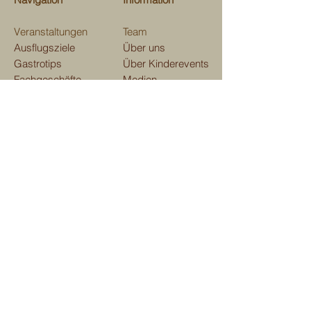
Veranstaltungen
Team
Ausflugsziele
Über uns
Gastrotips
Über Kinderevents
Fachgeschäfte
Medien
Beratungen
Unterstützen
Map
Kontakt
Verein Kinderevents
im und ums Domleschg
Aktienstrasse 7, 7411 Sils i. D.
E-mail:
kindereventsgr@gmail.com
Telefon
079 129 41 53
Teilen