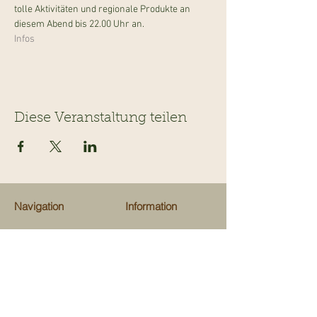
tolle Aktivitäten und regionale Produkte an 
diesem Abend bis 22.00 Uhr an.
Infos
Diese Veranstaltung teilen
Navigation
Information
Veranstaltungen
Team
Ausflugsziele
Über uns
Gastrotips
Über Kinderevents
Fachgeschäfte
Medien
Beratungen
Unterstützen