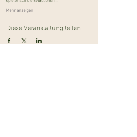
spielerisch die Evolutionen…
Mehr anzeigen
Diese Veranstaltung teilen
Navigation
Information
Veranstaltungen
Team
Ausflugsziele
Über uns
Gastrotips
Über Kinderevents
Fachgeschäfte
Medien
Beratungen
Unterstützen
Map
Kontakt