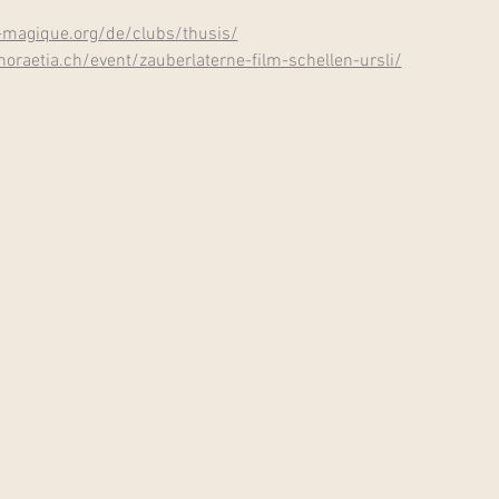
-magique.org/de/clubs/thusis/
noraetia.ch/event/zauberlaterne-film-schellen-ursli/