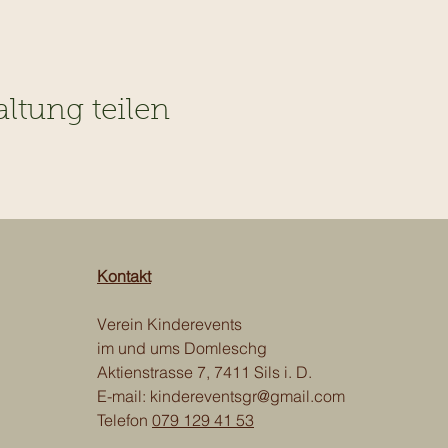
altung teilen
Kontakt
Verein Kinderevents
im und ums Domleschg
Aktienstrasse 7, 7411 Sils i. D.
E-mail:
kindereventsgr@gmail.com
Telefon
079 129 41 53