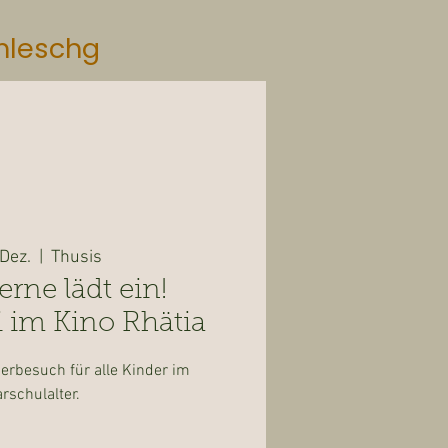
mleschg
 Dez.
  |  
Thusis
erne lädt ein!
i im Kino Rhätia
rbesuch für alle Kinder im
rschulalter.