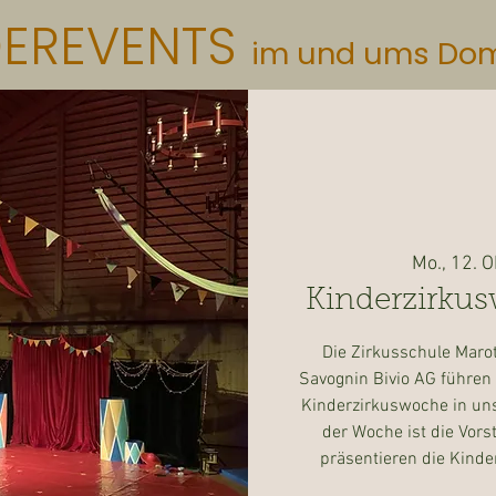
DEREVENTS
im und ums Do
Mo., 12. O
Kinderzirku
Die Zirkusschule Maro
Savognin Bivio AG führen 
Kinderzirkuswoche in un
der Woche ist die Vors
präsentieren die Kinde