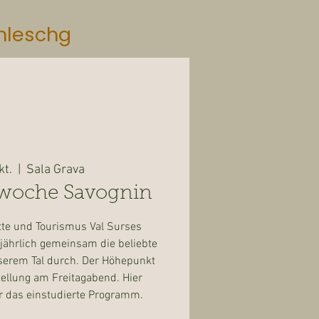
mleschg
kt.
  |  
Sala Grava
swoche Savognin
tte und Tourismus Val Surses
jährlich gemeinsam die beliebte
serem Tal durch. Der Höhepunkt
tellung am Freitagabend. Hier
r das einstudierte Programm.