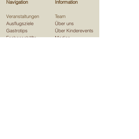
Navigation
Information
Veranstaltungen
Team
Ausflugsziele
Über uns
Gastrotips
Über Kinderevents
Fachgeschäfte
Medien
Beratungen
Unterstützen
Map
Kontakt
Verein Kinderevents
im und ums Domleschg
Aktienstrasse 7, 7411 Sils i. D.
E-mail:
kindereventsgr@gmail.com
Telefon
079 129 41 53
Teilen