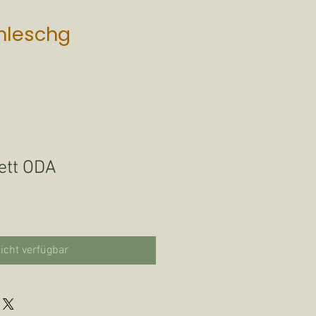
mleschg
lett ODA
icht verfügbar