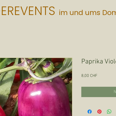
DEREVENTS
im und ums Do
Paprika Vio
Preis
8,00 CHF
N