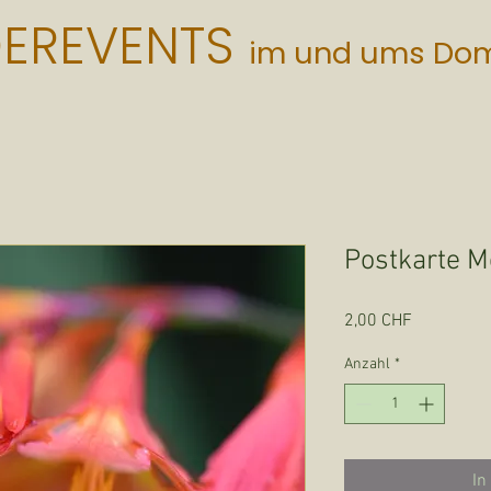
DEREVENTS
im und ums Do
Postkarte M
Preis
2,00 CHF
Anzahl
*
In