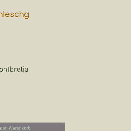
mleschg
ontbretia
 den Warenkorb