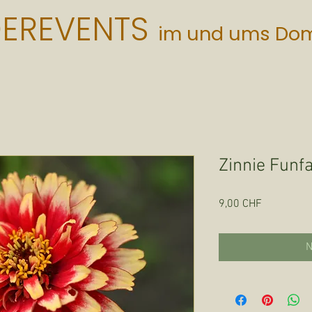
DEREVENTS
im und ums Do
Zinnie Funfa
Preis
9,00 CHF
N