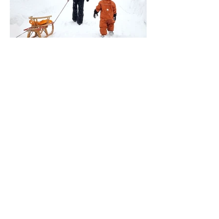
Navigation
Information
Veranstaltungen
Team
Ausflugsziele
Über uns
Gastrotips
Über Kinderevents
Fachgeschäfte
Medien
Beratungen
Unterstützen