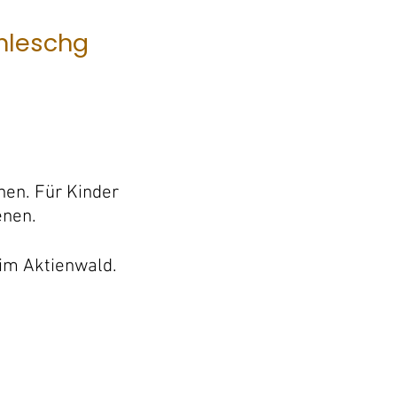
mleschg
nen. Für Kinder
enen.
 im Aktienwald.